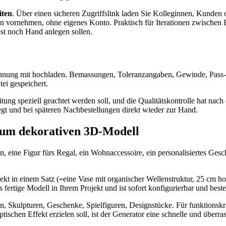
iten
. Über einen sicheren Zugriffslink laden Sie Kolleginnen, Kunden o
vornehmen, ohne eigenes Konto. Praktisch für Iterationen zwischen K
bst noch Hand anlegen sollen.
nung mit hochladen. Bemassungen, Toleranzangaben, Gewinde, Pass-Si
ei gespeichert.
ung speziell geachtet werden soll, und die Qualitätskontrolle hat nac
egt und bei späteren Nachbestellungen direkt wieder zur Hand.
zum dekorativen 3D-Modell
, eine Figur fürs Regal, ein Wohnaccessoire, ein personalisiertes Gesc
 in einem Satz («eine Vase mit organischer Wellenstruktur, 25 cm hoch
ertige Modell in Ihrem Projekt und ist sofort konfigurierbar und bestel
n, Skulpturen, Geschenke, Spielfiguren, Designstücke. Für funktionskriti
ischen Effekt erzielen soll, ist der Generator eine schnelle und über