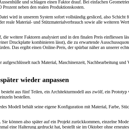
ssenhülle und schlagen einen Faktor drauf. Bei einfachen Geometrie
 40 Prozent neben den realen Produktionskosten.
 wird in unserem System sofort vollständig gesliced, also Schicht für
er reale Material- und Stützmaterialverbrauch sowie alle weiteren Wert
, die weitere Faktoren analysiert und in den finalen Preis einfliessen 
 einer Druckplatte kombinieren lässt), die zu erwartende Ausschussquot
den. Das ergibt einen Online-Preis, der spürbar näher an unserer echten
r aufgeschlüsselt nach Material, Maschinenzeit, Nachbearbeitung und 
 später wieder anpassen
besteht aus fünf Teilen, ein Architekturmodell aus zwölf, ein Prototyp 
inzeln bestellen.
Jedes Modell behält seine eigene Konfiguration mit Material, Farbe, St
n. Sie können also später auf ein Projekt zurückkommen, einzelne Model
einmal eine Halterung gedruckt hat, bestellt sie im Oktober ohne erneut