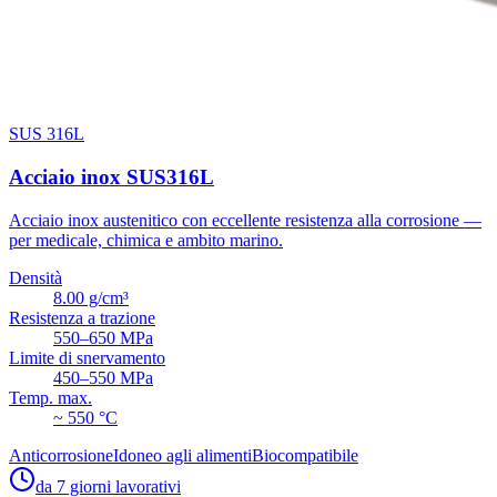
SUS 316L
Acciaio inox SUS316L
Acciaio inox austenitico con eccellente resistenza alla corrosione —
per medicale, chimica e ambito marino.
Densità
8.00 g/cm³
Resistenza a trazione
550–650 MPa
Limite di snervamento
450–550 MPa
Temp. max.
~ 550 °C
Anticorrosione
Idoneo agli alimenti
Biocompatibile
da 7 giorni lavorativi