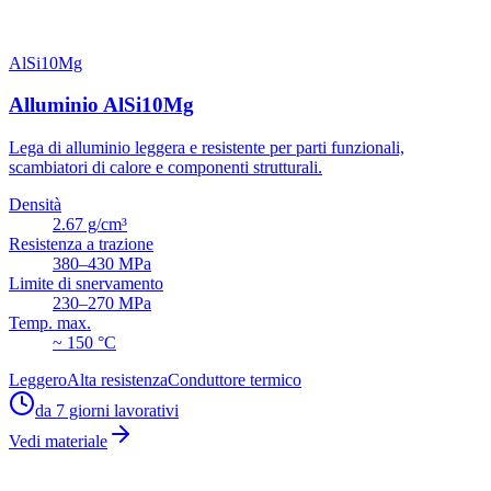
AlSi10Mg
Alluminio AlSi10Mg
Lega di alluminio leggera e resistente per parti funzionali,
scambiatori di calore e componenti strutturali.
Densità
2.67 g/cm³
Resistenza a trazione
380–430 MPa
Limite di snervamento
230–270 MPa
Temp. max.
~ 150 °C
Leggero
Alta resistenza
Conduttore termico
da 7 giorni lavorativi
Vedi materiale