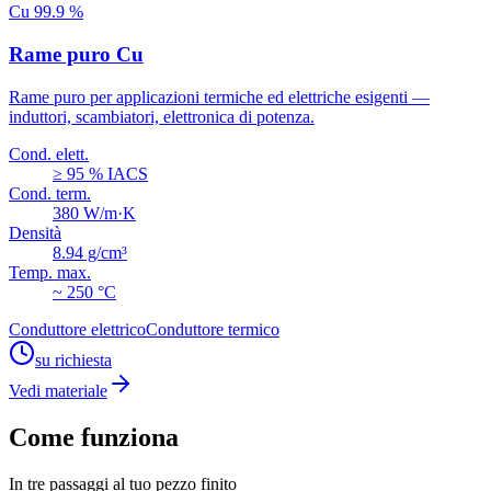
Cu 99.9 %
Rame puro Cu
Rame puro per applicazioni termiche ed elettriche esigenti —
induttori, scambiatori, elettronica di potenza.
Cond. elett.
≥ 95 % IACS
Cond. term.
380 W/m·K
Densità
8.94 g/cm³
Temp. max.
~ 250 °C
Conduttore elettrico
Conduttore termico
su richiesta
Vedi materiale
Come funziona
In tre passaggi al tuo pezzo finito