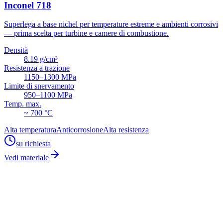
Inconel 718
Superlega a base nichel per temperature estreme e ambienti corrosivi
— prima scelta per turbine e camere di combustione.
Densità
8.19 g/cm³
Resistenza a trazione
1150–1300 MPa
Limite di snervamento
950–1100 MPa
Temp. max.
~ 700 °C
Alta temperatura
Anticorrosione
Alta resistenza
su richiesta
Vedi materiale