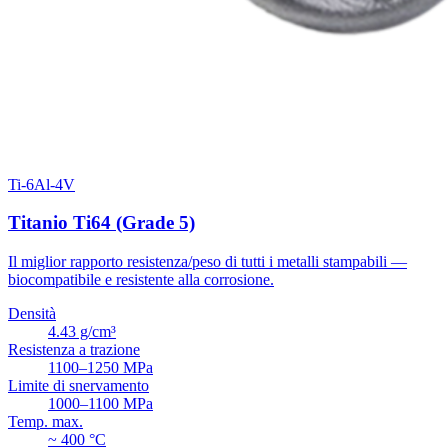
Ti-6Al-4V
Titanio Ti64 (Grade 5)
Il miglior rapporto resistenza/peso di tutti i metalli stampabili —
biocompatibile e resistente alla corrosione.
Densità
4.43 g/cm³
Resistenza a trazione
1100–1250 MPa
Limite di snervamento
1000–1100 MPa
Temp. max.
~ 400 °C