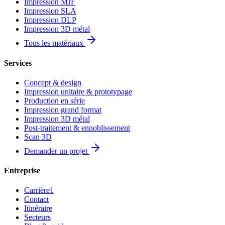
Impression MJF
Impression SLA
Impression DLP
Impression 3D métal
Tous les matériaux
Services
Concept & design
Impression unitaire & prototypage
Production en série
Impression grand format
Impression 3D métal
Post-traitement & ennoblissement
Scan 3D
Demander un projet
Entreprise
Carrière
1
Contact
Itinéraire
Secteurs