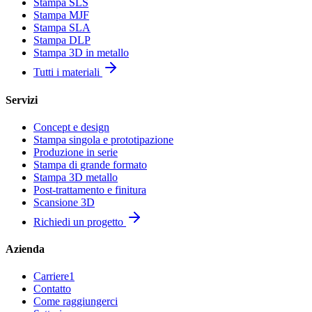
Stampa SLS
Stampa MJF
Stampa SLA
Stampa DLP
Stampa 3D in metallo
Tutti i materiali
Servizi
Concept e design
Stampa singola e prototipazione
Produzione in serie
Stampa di grande formato
Stampa 3D metallo
Post-trattamento e finitura
Scansione 3D
Richiedi un progetto
Azienda
Carriere
1
Contatto
Come raggiungerci